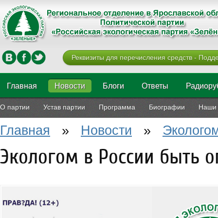
Реквизиты для перечисления средств - Подде
Главная
Новости
Блоги
Ответы
Радиору
О партии
Устав партии
Программа
Биографии
Наши 
Главная
»
Новости
»
Экологом
Экологом в России быть о