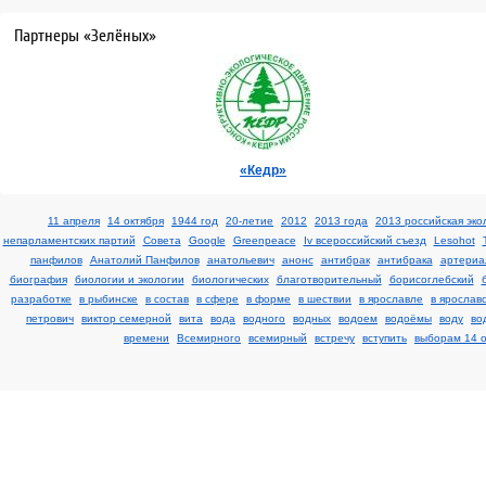
Партнеры «Зелёных»
«Кедр»
11 апреля
14 октября
1944 год
20-летие
2012
2013 года
2013 российская эко
непарламентских партий
Cовета
Google
Greenpeace
Iv всероссийский съезд
Lesohot
панфилов
Анатолий Панфилов
анатольевич
анонс
антибрак
антибрака
артериа
биография
биологии и экологии
биологических
благотворительный
борисоглебский
разработке
в рыбинске
в состав
в сфере
в форме
в шествии
в ярославле
в ярослав
петрович
виктор семерной
вита
вода
водного
водных
водоем
водоёмы
воду
во
времени
Всемирного
всемирный
встречу
вступить
выборам 14 о