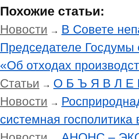
Похожие статьи:
Новости
В Совете неп
→
Председателе Госдумы 
«Об отходах производст
Статьи
О Б Ъ Я В Л Е 
→
Новости
Росприроднад
→
системная госполитика 
Новости
АНОНС – ЭК
→