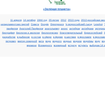
«Зелёная планета»
11 апреля
14 октября
1944 год
20-летие
2012
2013 года
2013 российская эко
непарламентских партий
Cовета
Google
Greenpeace
Iv всероссийский съезд
Lesohot
панфилов
Анатолий Панфилов
анатольевич
анонс
антибрак
антибрака
артериа
биография
биологии и экологии
биологических
благотворительный
борисоглебский
разработке
в рыбинске
в состав
в сфере
в форме
в шествии
в ярославле
в ярослав
петрович
виктор семерной
вита
вода
водного
водных
водоем
водоёмы
воду
во
времени
Всемирного
всемирный
встречу
вступить
выборам 14 о