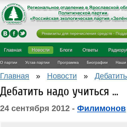
Реквизиты для перечисления средств - Подде
Главная
Новости
Блоги
Ответы
Радиору
О партии
Устав партии
Программа
Биографии
Наши 
Главная
»
Новости
»
Дебатить
Дебатить надо учиться ...
24 сентября 2012 -
Филимонов