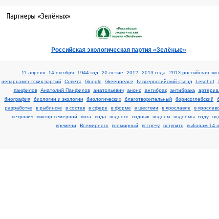
Партнеры «Зелёных»
Российская экологическая партия «Зелёные»
11 апреля
14 октября
1944 год
20-летие
2012
2013 года
2013 российская эко
непарламентских партий
Cовета
Google
Greenpeace
Iv всероссийский съезд
Lesohot
панфилов
Анатолий Панфилов
анатольевич
анонс
антибрак
антибрака
артериа
биография
биологии и экологии
биологических
благотворительный
борисоглебский
разработке
в рыбинске
в состав
в сфере
в форме
в шествии
в ярославле
в ярослав
петрович
виктор семерной
вита
вода
водного
водных
водоем
водоёмы
воду
во
времени
Всемирного
всемирный
встречу
вступить
выборам 14 о