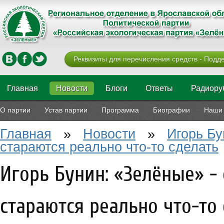
Реквизиты для перечисления средств - Подде
Главная
Новости
Блоги
Ответы
Радиору
О партии
Устав партии
Программа
Биографии
Наши 
Главная
»
Новости
»
Игорь Бу
стараются реально что-то сделать
Игорь Бунин: «Зелёные» - 
стараются реально что-то