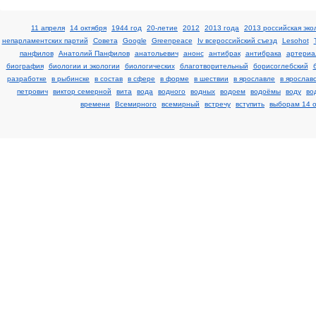
11 апреля
14 октября
1944 год
20-летие
2012
2013 года
2013 российская эко
непарламентских партий
Cовета
Google
Greenpeace
Iv всероссийский съезд
Lesohot
панфилов
Анатолий Панфилов
анатольевич
анонс
антибрак
антибрака
артериа
биография
биологии и экологии
биологических
благотворительный
борисоглебский
разработке
в рыбинске
в состав
в сфере
в форме
в шествии
в ярославле
в ярослав
петрович
виктор семерной
вита
вода
водного
водных
водоем
водоёмы
воду
во
времени
Всемирного
всемирный
встречу
вступить
выборам 14 о