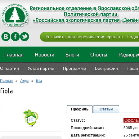
Реквизиты для перечисления средств - Подде
Главная
Новости
Блоги
Ответы
Радиору
О партии
Устав партии
Программа
Биографии
Наши 
Главная
»
Люди
»
fiola
fiola
Профиль
Статьи
Статус:
Оффла
Последний визит:
5065 дн
Дата регистрации:
25 сент