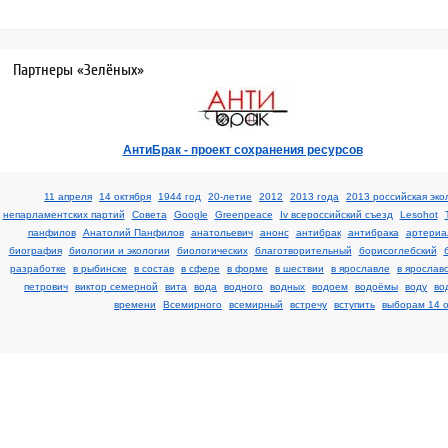
Партнеры «Зелёных»
АнтиБрак - проект сохранения ресурсов
11 апреля
14 октября
1944 год
20-летие
2012
2013 года
2013 российская эко
непарламентских партий
Cовета
Google
Greenpeace
Iv всероссийский съезд
Lesohot
панфилов
Анатолий Панфилов
анатольевич
анонс
антибрак
антибрака
артериа
биография
биологии и экологии
биологических
благотворительный
борисоглебский
разработке
в рыбинске
в состав
в сфере
в форме
в шествии
в ярославле
в ярослав
петрович
виктор семерной
вита
вода
водного
водных
водоем
водоёмы
воду
во
времени
Всемирного
всемирный
встречу
вступить
выборам 14 о