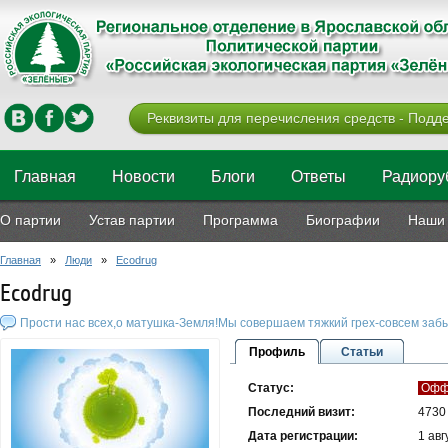
Реквизиты для перечисления средств - Подде
Главная
Новости
Блоги
Ответы
Радиору
О партии
Устав партии
Программа
Биографии
Наши 
Главная
»
Люди
»
Ecodrug
Ecodrug
Прости нас всех,о матушка-Земля!Мы совершаем тяжкий грех-совсем забы
Профиль
Статьи
Статус:
Офф
Последний визит:
4730
Дата регистрации:
1 авг