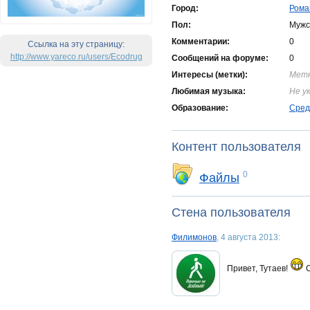
Город:
Рома
Пол:
Мужс
Комментарии:
0
Ссылка на эту страницу:
http://www.yareco.ru/users/Ecodrug
Cообщений на форуме:
0
Интересы (метки):
Метк
Любимая музыка:
Не у
Образование:
Сред
Контент пользователя
0
Файлы
Стена пользователя
Филимонов
, 4 августа 2013:
Привет, Тутаев!
С