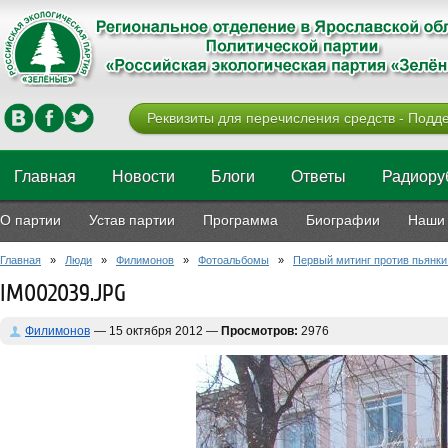
Реквизиты для перечисления средств - Подде
Главная
Новости
Блоги
Ответы
Радиору
О партии
Устав партии
Программа
Биографии
Наши 
Главная
»
Люди
»
Филимонов
»
Фотоальбомы
»
Первый митинг против пьянки
IM002039.JPG
Филимонов
— 15 октября 2012 —
Просмотров:
2976