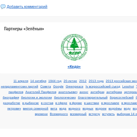
Добавить комментарий
Партнеры «Зелёных»
«Кедр»
11 апреля
14 октября
1944 год
20-летие
2012
2013 года
2013 российская эко
непарламентских партий
Cовета
Google
Greenpeace
Iv всероссийский съезд
Lesohot
панфилов
Анатолий Панфилов
анатольевич
анонс
антибрак
антибрака
артериа
биография
биологии и экологии
биологических
благотворительный
борисоглебский
разработке
в рыбинске
в состав
в сфере
в форме
в шествии
в ярославле
в ярослав
петрович
виктор семерной
вита
вода
водного
водных
водоем
водоёмы
воду
во
времени
Всемирного
всемирный
встречу
вступить
выборам 14 о