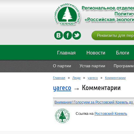
Реквизиты для пер
Главная
Новости
Блоги
О партии
Устав партии
Программ
Главная
»
Люди
»
yareco
»
Комментарии
yareco
→ Комментарии
Внимание! Голосуем за Ростовский Кремль до 
Ссылка на
Ростовский Кремль