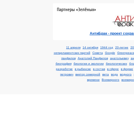
Партнеры «Зелёных»
АнтиБрак - проект сохр
11 апреля
14 октября
1944 год
20-летие
20
непарламентских партий
Cовета
Google
Greenpeac
панфилов
Анатолий Панфилов
анатольевич
а
биография
биологии и экологии
биологических
бл
разработке
в рыбинске
в состав
в сфере
в форме
петрович
виктор семерной
вита
вода
водного
времени
Всемирного
всемирн