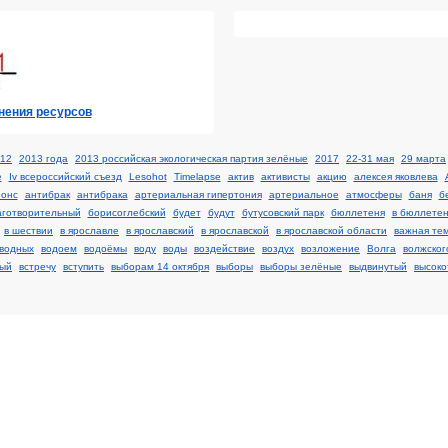
анения ресурсов
12
2013 года
2013 российская экологическая партия зелёные
2017
22-31 мая
29 марта
e
Iv всероссийский съезд
Lesohot
Timelapse
актив
активисты
акцию
алексея яковлева
нонс
антибрак
антибрака
артериальная гипертония
артериальное
атмосферы
баня
б
аготворительный
борисоглебский
будет
будут
бутусовский парк
бюллетеня
в бюллете
в шествии
в ярославле
в ярославский
в ярославской
в ярославской области
важная те
водных
водоем
водоёмы
воду
воды
воздействие
воздух
возложение
Волга
волжског
ый
встречу
вступить
выборам 14 октября
выборы
выборы зелёные
выдвинутый
высоко