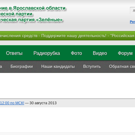
Ре
ечисления средств - Поддержите нашу деятельность! - "Российская
Ответы
Радиорубка
Фото
Видео
Форум
а
Биографии
Наши кандидаты
Вступить
Обратная св
12:00 по МСК!
— 30 августа 2013