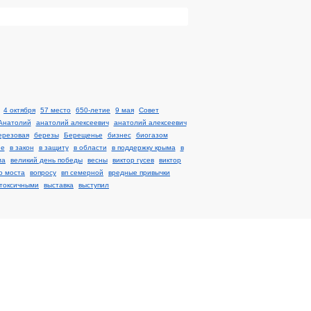
4 октября
57 место
650-летие
9 мая
Cовет
Анатолий
анатолий алексеевич
анатолий алексеевич
ерезовая
березы
Берещенье
бизнес
биогазом
не
в закон
в защиту
в области
в поддержку крыма
в
ма
великий день победы
весны
виктор гусев
виктор
о моста
вопросу
вп семерной
вредные привычки
токсичными
выставка
выступил