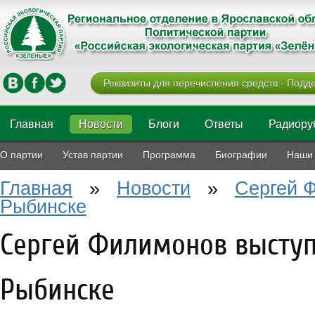
Реквизиты для перечисления средств - Подде
Главная
Новости
Блоги
Ответы
Радиору
О партии
Устав партии
Программа
Биографии
Наши 
Главная
»
Новости
»
Сергей Ф
Рыбинске
Сергей Филимонов выступ
Рыбинске