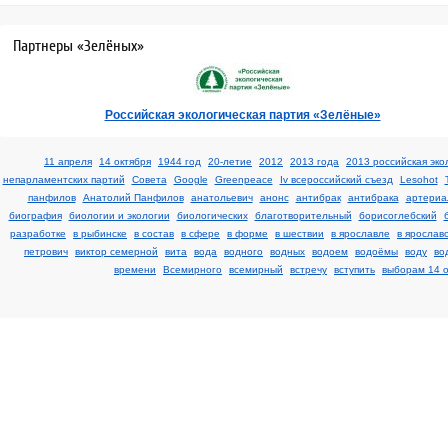
Партнеры «Зелёных»
Российская экологическая партия «Зелёные»
11 апреля
14 октября
1944 год
20-летие
2012
2013 года
2013 российская эко
непарламентских партий
Cовета
Google
Greenpeace
Iv всероссийский съезд
Lesohot
панфилов
Анатолий Панфилов
анатольевич
анонс
антибрак
антибрака
артериа
биография
биологии и экологии
биологических
благотворительный
борисоглебский
разработке
в рыбинске
в состав
в сфере
в форме
в шествии
в ярославле
в ярослав
петрович
виктор семерной
вита
вода
водного
водных
водоем
водоёмы
воду
во
времени
Всемирного
всемирный
встречу
вступить
выборам 14 о