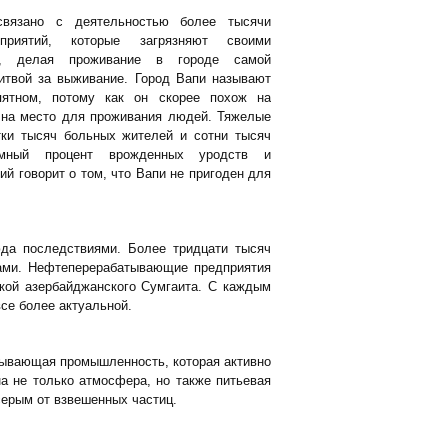
 связано с деятельностью более тысячи
приятий, которые загрязняют своими
у, делая проживание в городе самой
итвой за выживание. Город Вапи называют
ятном, потому как он скорее похож на
 на место для проживания людей. Тяжелые
тки тысяч больных жителей и сотни тысяч
омный процент врожденных уродств и
ий говорит о том, что Вапи не пригоден для
да последствиями. Более тридцати тысяч
лами. Нефтеперерабатывающие предприятия
ской азербайджанского Сумгаита. С каждым
се более актуальной.
обывающая промышленность, которая активно
а не только атмосфера, но также питьевая
серым от взвешенных частиц.