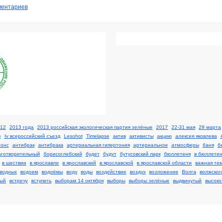
ментариев
12
2013 года
2013 российская экологическая партия зелёные
2017
22-31 мая
29 марта
e
Iv всероссийский съезд
Lesohot
Timelapse
актив
активисты
акцию
алексея яковлева
нонс
антибрак
антибрака
артериальная гипертония
артериальное
атмосферы
баня
б
аготворительный
борисоглебский
будет
будут
бутусовский парк
бюллетеня
в бюллете
в шествии
в ярославле
в ярославский
в ярославской
в ярославской области
важная те
водных
водоем
водоёмы
воду
воды
воздействие
воздух
возложение
Волга
волжског
ый
встречу
вступить
выборам 14 октября
выборы
выборы зелёные
выдвинутый
высоко