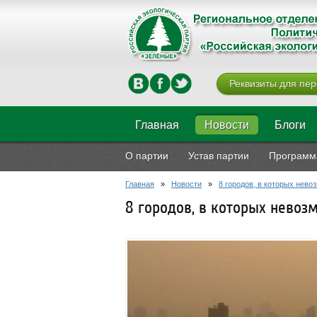
Реквизиты для пер
Главная
Новости
Блоги
О партии
Устав партии
Программ
Главная
»
Новости
»
8 городов, в которых нево
8 городов, в которых невоз