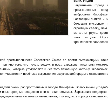
Вапи, Индия
Загрязнение города
промышленных пред
выбросами биосфер
настоящей пыткой и б
большим мусорным п
огромную свалку, чем
металлы, ртуть, деся
тонн отходов. Огр
хронических заболеван
еской промышленности Советского Союза со всеми вытекающими отсю
 причине того, что почва, воздух и вода заражены тяжелыми метал
ениями, которые усугубляют и без того печальную картину экологиче
величивается и проблема загрязнения окружающей среды с становится в
ти недуги очень распространены в городе Линьфэнь. Всему виной углед
 иные вредные вещества в гигантских объемах. Заражению подвержен
предприятиями настолько интенсивная, что воздух в городе становится 