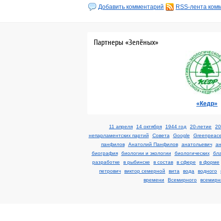
Добавить комментарий
RSS-лента ком
Партнеры «Зелёных»
«Кедр»
11 апреля
14 октября
1944 год
20-летие
20
непарламентских партий
Cовета
Google
Greenpeac
панфилов
Анатолий Панфилов
анатольевич
а
биография
биологии и экологии
биологических
бл
разработке
в рыбинске
в состав
в сфере
в форме
петрович
виктор семерной
вита
вода
водного
времени
Всемирного
всемирн