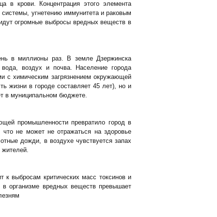
а в крови. Концентрация этого элемента
 системы, угнетению иммунитета и раковым
 идут огромные выбросы вредных веществ в
ень в миллионы раз. В земле Дзержинска
вода, воздух и почва. Население города
ыми с химическим загрязнением окружающей
ь жизни в городе составляет 45 лет), но и
ет в муниципальном бюджете.
ающей промышленности превратило город в
 что не может не отражаться на здоровье
лотные дожди, в воздухе чувствуется запах
 жителей.
т к выбросам критических масс токсинов и
е в организме вредных веществ превышает
лезням