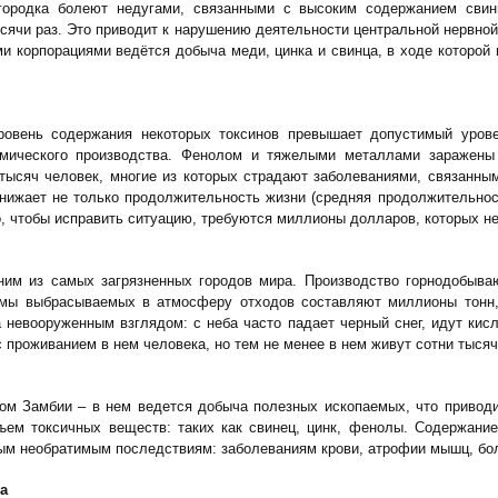
городка болеют недугами, связанными с высоким содержанием свинц
сячи раз. Это приводит к нарушению деятельности центральной нервной
ми корпорациями ведётся добыча меди, цинка и свинца, в ходе которой
уровень содержания некоторых токсинов превышает допустимый уров
имического производства. Фенолом и тяжелыми металлами заражены 
 тысяч человек, многие из которых страдают заболеваниями, связанн
нижает не только продолжительность жизни (средняя продолжительност
о, чтобы исправить ситуацию, требуются миллионы долларов, которых н
ним из самых загрязненных городов мира. Производство горнодобыв
мы выбрасываемых в атмосферу отходов составляют миллионы тонн,
а невооруженным взглядом: с неба часто падает черный снег, идут кис
 проживанием в нем человека, но тем не менее в нем живут сотни тысяч
м Замбии – в нем ведется добыча полезных ископаемых, что приводи
ъем токсичных веществ: таких как свинец, цинк, фенолы. Содержани
шным необратимым последствиям: заболеваниям крови, атрофии мышц, бо
а