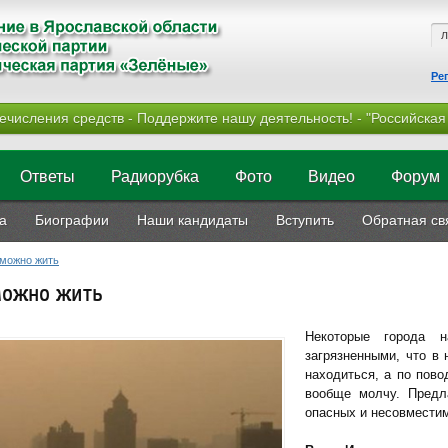
Ре
ечисления средств - Поддержите нашу деятельность! - "Российская
Ответы
Радиорубка
Фото
Видео
Форум
а
Биографии
Наши кандидаты
Вступить
Обратная св
зможно жить
можно жить
Некоторые города 
загрязненными, что в
находиться, а по пово
вообще молчу. Предл
опасных и несовмести