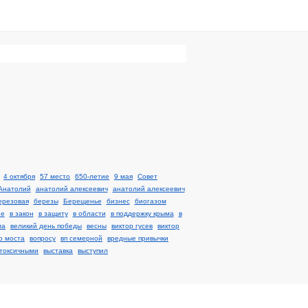
4 октября
57 место
650-летие
9 мая
Cовет
Анатолий
анатолий алексеевич
анатолий алексеевич
ерезовая
березы
Берещенье
бизнес
биогазом
не
в закон
в защиту
в области
в поддержку крыма
в
ма
великий день победы
весны
виктор гусев
виктор
о моста
вопросу
вп семерной
вредные привычки
токсичными
выставка
выступил