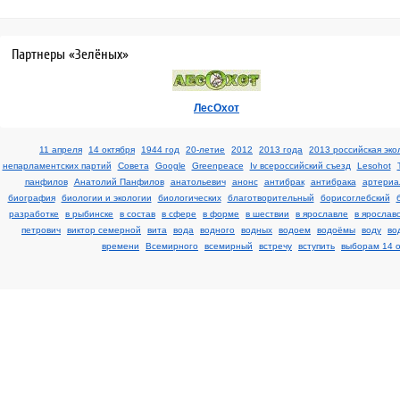
Партнеры «Зелёных»
ЛесОхот
11 апреля
14 октября
1944 год
20-летие
2012
2013 года
2013 российская эко
непарламентских партий
Cовета
Google
Greenpeace
Iv всероссийский съезд
Lesohot
панфилов
Анатолий Панфилов
анатольевич
анонс
антибрак
антибрака
артериа
биография
биологии и экологии
биологических
благотворительный
борисоглебский
разработке
в рыбинске
в состав
в сфере
в форме
в шествии
в ярославле
в ярослав
петрович
виктор семерной
вита
вода
водного
водных
водоем
водоёмы
воду
во
времени
Всемирного
всемирный
встречу
вступить
выборам 14 о