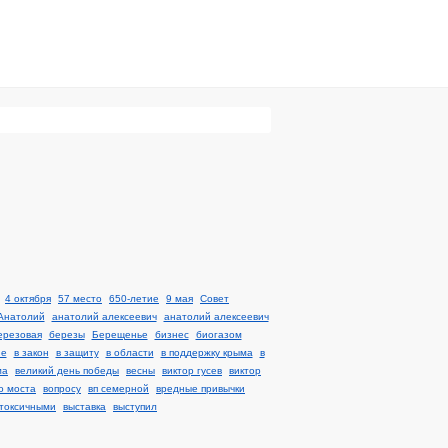
4 октября
57 место
650-летие
9 мая
Cовет
Анатолий
анатолий алексеевич
анатолий алексеевич
ерезовая
березы
Берещенье
бизнес
биогазом
не
в закон
в защиту
в области
в поддержку крыма
в
ма
великий день победы
весны
виктор гусев
виктор
о моста
вопросу
вп семерной
вредные привычки
токсичными
выставка
выступил