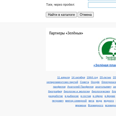
Тэги, через пробел:
Партнеры «Зелёных»
«Зелёная пла
11 апреля
14 октября
1944 год
20-летие
20
непарламентских партий
Cовета
Google
Greenpeac
панфилов
Анатолий Панфилов
анатольевич
а
биография
биологии и экологии
биологических
бл
разработке
в рыбинске
в состав
в сфере
в форме
петрович
виктор семерной
вита
вода
водного
времени
Всемирного
всемирн