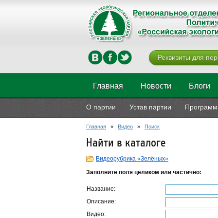
Реквизиты для пер
Главная
Новости
Блоги
О партии
Устав партии
Программ
Главная
»
Видео
»
Поиск
Найти в каталоге
Видеорубрика «Зелёных»
Заполните поля целиком или частично:
Название:
Описание:
Видео: