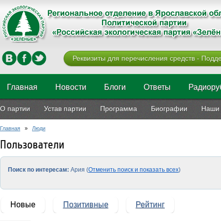
Реквизиты для перечисления средств - Подде
Главная
Новости
Блоги
Ответы
Радиору
О партии
Устав партии
Программа
Биографии
Наши 
Главная
»
Люди
Пользователи
Поиск по интересам:
Ария (
Отменить поиск и показать всех
)
Новые
Позитивные
Рейтинг