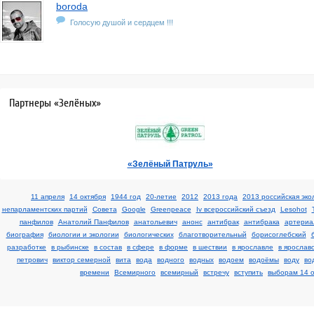
boroda
Голосую душой и сердцем !!!
Партнеры «Зелёных»
«Зелёный Патруль»
11 апреля
14 октября
1944 год
20-летие
2012
2013 года
2013 российская эко
непарламентских партий
Cовета
Google
Greenpeace
Iv всероссийский съезд
Lesohot
панфилов
Анатолий Панфилов
анатольевич
анонс
антибрак
антибрака
артериа
биография
биологии и экологии
биологических
благотворительный
борисоглебский
разработке
в рыбинске
в состав
в сфере
в форме
в шествии
в ярославле
в ярослав
петрович
виктор семерной
вита
вода
водного
водных
водоем
водоёмы
воду
во
времени
Всемирного
всемирный
встречу
вступить
выборам 14 о